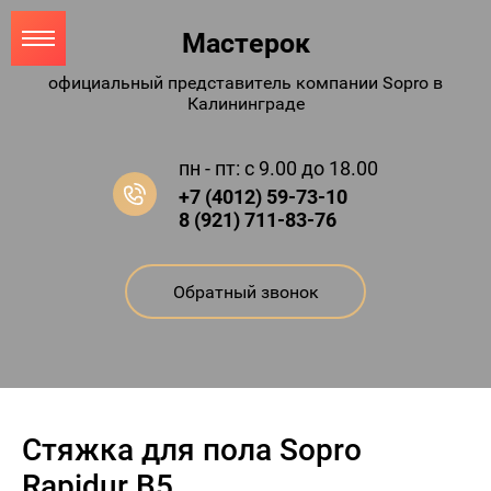
Мастерок
официальный представитель компании Sopro в
Калининграде
пн - пт: с 9.00 до 18.00
+7 (4012) 59-73-10
8 (921) 711-83-76
Обратный звонок
Стяжка для пола Sopro
Rapidur B5